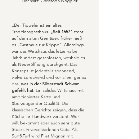
Der Wirt: Christoph Noggler
„Der Tippeler ist ein altes 
Traditionsgasthaus. 
„Seit 1657"
 steht 
auf dem alten Gemäuer, früher hieß 
es „Gasthaus zur Krippe". Allerdings 
war das Wirtshaus das letze halbe 
Jahrhundert geschlossen, weshalb es 
als Neueröffnung durchgeht. Das 
Konzept ist jedenfalls spannend, 
vielversprechend und vor allem genau 
das, 
was in der Silberstadt Schwaz 
gefehlt hat
. Ein solides Wirtshaus mit 
ambitionierter Karte und 
überzeugender Qualität. Die 
klassischen Gerichte zeigen, dass die 
Küche ihr Handwerk versteht. Wer 
will, bekommt aber auch sehr gute 
Steaks in verschiedenen Cuts. Als 
Surf&Turf wird Filet Mignon mit 