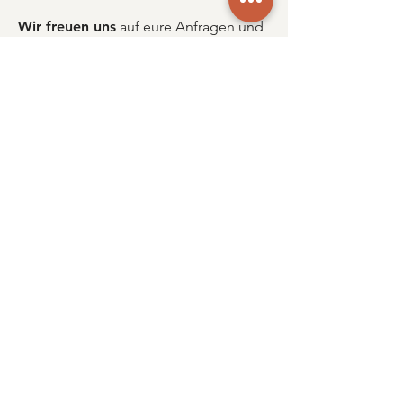
Wir freuen uns
auf eure Anfragen und
Rückmeldungen
INFORMIERT
BLEIBEN
Gerne werden wir Sie auch in Zukunft über unsere
kulinarischen Aktivitäten informieren!
Email
ANMELDEN