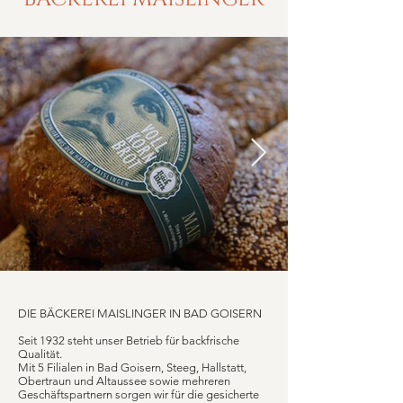
DETAILS
DETAILS
DETAILS
DETAILS
DETAILS
DETAILS
DETAILS
DETAILS
DETAILS
DETAILS
DETAILS
DETAILS
DETAILS
DETAILS
DETAILS
DETAILS
DETAILS
DETAILS
DETAILS
DETAILS
DETAILS
DETAILS
DETAILS
DETAILS
DETAILS
DETAILS
DETAILS
DETAILS
DETAILS
DETAILS
DIE BÄCKEREI MAISLINGER IN BAD GOISERN
Seit 1932 steht unser Betrieb für backfrische
Qualität.
Mit 5 Filialen in Bad Goisern, Steeg, Hallstatt,
Obertraun und Altaussee sowie mehreren
Geschäftspartnern sorgen wir für die gesicherte