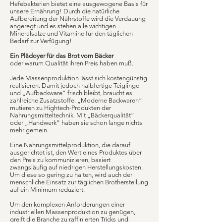
Hefebakterien bietet eine ausgewogene Basis für
unsere Ernährung! Durch die natürliche
Aufbereitung der Nährstoffe wird die Verdauung
angeregt und es stehen alle wichtigen
Mineralsalze und Vitamine für den täglichen
Bedarf zur Verfügung!
Ein Plädoyer für das Brot vom Bäcker
oder warum Qualität ihren Preis haben muß.
Jede Massenproduktion lässt sich kostengünstig
realisieren. Damit jedoch halbfertige Teiglinge
und „Aufbackware” frisch bleibt, braucht es
zahlreiche Zusatzstoffe. „Moderne Backwaren”
mutieren zu Hightech-Produkten der
Nahrungsmitteltechnik. Mit „Bäckerqualität”
oder „Handwerk” haben sie schon lange nichts
mehr gemein.
Eine Nahrungsmittelproduktion, die darauf
ausgerichtet ist, den Wert eines Produktes über
den Preis zu kommunizieren, basiert
zwangsläufig auf niedrigen Herstellungskosten.
Um diese so gering zu halten, wird auch der
menschliche Einsatz zur täglichen Brotherstellung
auf ein Minimum reduziert.
Um den komplexen Anforderungen einer
industriellen Massenproduktion zu genügen,
greift die Branche zu raffinierten Tricks und