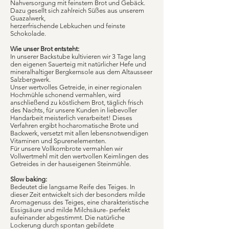
Nahversorgung mit feinstem Brot und Gebäck.
Dazu gesellt sich zahlreich Süßes aus unserem
Guazalwerk,
herzerfrischende Lebkuchen und feinste
Schokolade.
Wie unser Brot entsteht:
In unserer Backstube kultivieren wir 3 Tage lang
den eigenen Sauerteig mit natürlicher Hefe und
mineralhaltiger Bergkernsole aus dem Altausseer
Salzbergwerk.
Unser wertvolles Getreide, in einer regionalen
Hochmühle schonend vermahlen, wird
anschließend zu köstlichem Brot, täglich frisch
des Nachts, für unsere Kunden in liebevoller
Handarbeit meisterlich verarbeitet! Dieses
Verfahren ergibt hocharomatische Brote und
Backwerk, versetzt mit allen lebensnotwendigen
Vitaminen und Spurenelementen.
Für unsere Vollkornbrote vermahlen wir
Vollwertmehl mit den wertvollen Keimlingen des
Getreides in der hauseigenen Steinmühle.
Slow baking:
Bedeutet die langsame Reife des Teiges. In
dieser Zeit entwickelt sich der besonders milde
Aromagenuss des Teiges, eine charakteristische
Essigsäure und milde Milchsäure- perfekt
aufeinander abgestimmt. Die natürliche
Lockerung durch spontan gebildete