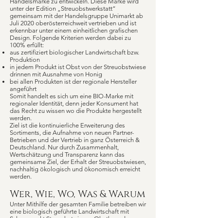
Handelsmarke zu entwickeln. Diese Marke wird
unter der Edition „Streuobstwerkstatt“
gemeinsam mit der Handelsgruppe Unimarkt ab
Juli 2020 oberösterreichweit vertrieben und ist
erkennbar unter einem einheitlichen grafischen
Design. Folgende Kriterien werden dabei zu
100% erfüllt:
aus zertifiziert biologischer Landwirtschaft bzw.
Produktion
in jedem Produkt ist Obst von der Streuobstwiese
drinnen mit Ausnahme von Honig
bei allen Produkten ist der regionale Hersteller
angeführt
Somit handelt es sich um eine BIO-Marke mit
regionaler Identität, denn jeder Konsument hat
das Recht zu wissen wo die Produkte hergestellt
werden.
Ziel ist die kontinuierliche Erweiterung des
Sortiments, die Aufnahme von neuen Partner-
Betrieben und der Vertrieb in ganz Österreich &
Deutschland. Nur durch Zusammenhalt,
Wertschätzung und Transparenz kann das
gemeinsame Ziel, der Erhalt der Streuobstwiesen,
nachhaltig ökologisch und ökonomisch erreicht
werden.
Wer, Wie, Wo, Was & Warum
Unter Mithilfe der gesamten Familie betreiben wir
eine biologisch geführte Landwirtschaft mit