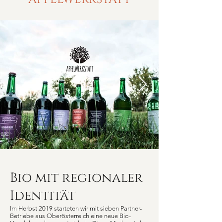
DETAILS
DETAILS
DETAILS
DETAILS
DETAILS
DETAILS
DETAILS
DETAILS
DETAILS
DETAILS
DETAILS
DETAILS
DETAILS
DETAILS
DETAILS
DETAILS
DETAILS
DETAILS
DETAILS
DETAILS
DETAILS
DETAILS
DETAILS
DETAILS
DETAILS
DETAILS
DETAILS
DETAILS
DETAILS
DETAILS
Bio mit regionaler
Identität
Im Herbst 2019 starteten wir mit sieben Partner-
Betriebe aus Oberösterreich eine neue Bio-