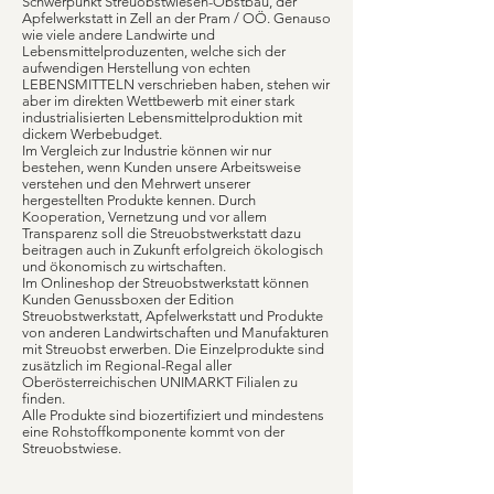
Schwerpunkt Streuobstwiesen-Obstbau, der
Apfelwerkstatt in Zell an der Pram / OÖ. Genauso
wie viele andere Landwirte und
Lebensmittelproduzenten, welche sich der
aufwendigen Herstellung von echten
LEBENSMITTELN verschrieben haben, stehen wir
aber im direkten Wettbewerb mit einer stark
industrialisierten Lebensmittelproduktion mit
dickem Werbebudget.
Im Vergleich zur Industrie können wir nur
bestehen, wenn Kunden unsere Arbeitsweise
verstehen und den Mehrwert unserer
hergestellten Produkte kennen. Durch
Kooperation, Vernetzung und vor allem
Transparenz soll die Streuobstwerkstatt dazu
beitragen auch in Zukunft erfolgreich ökologisch
und ökonomisch zu wirtschaften.
Im Onlineshop der Streuobstwerkstatt können
Kunden Genussboxen der Edition
Streuobstwerkstatt, Apfelwerkstatt und Produkte
von anderen Landwirtschaften und Manufakturen
mit Streuobst erwerben. Die Einzelprodukte sind
zusätzlich im Regional-Regal aller
Oberösterreichischen UNIMARKT Filialen zu
finden.
Alle Produkte sind biozertifiziert und mindestens
eine Rohstoffkomponente kommt von der
Streuobstwiese.