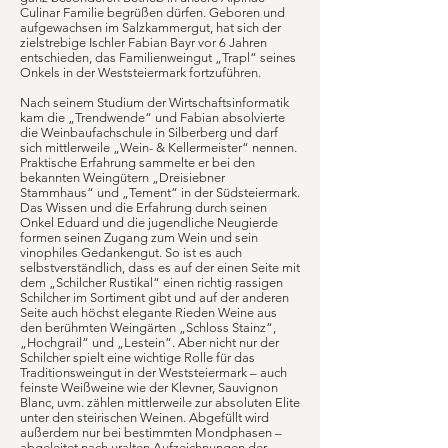
Culinar Familie begrüßen dürfen. Geboren und
aufgewachsen im Salzkammergut, hat sich der
zielstrebige Ischler Fabian Bayr vor 6 Jahren
entschieden, das Familienweingut „Trapl“ seines
Onkels in der Weststeiermark fortzuführen.
Nach seinem Studium der Wirtschaftsinformatik
kam die „Trendwende“ und Fabian absolvierte
die Weinbaufachschule in Silberberg und darf
sich mittlerweile „Wein- & Kellermeister“ nennen.
Praktische Erfahrung sammelte er bei den
bekannten Weingütern „Dreisiebner
Stammhaus“ und „Tement“ in der Südsteiermark.
Das Wissen und die Erfahrung durch seinen
Onkel Eduard und die jugendliche Neugierde
formen seinen Zugang zum Wein und sein
vinophiles Gedankengut. So ist es auch
selbstverständlich, dass es auf der einen Seite mit
dem „Schilcher Rustikal“ einen richtig rassigen
Schilcher im Sortiment gibt und auf der anderen
Seite auch höchst elegante Rieden Weine aus
den berühmten Weingärten „Schloss Stainz“,
„Hochgrail“ und „Lestein“. Aber nicht nur der
Schilcher spielt eine wichtige Rolle für das
Traditionsweingut in der Weststeiermark – auch
feinste Weißweine wie der Klevner, Sauvignon
Blanc, uvm. zählen mittlerweile zur absoluten Elite
unter den steirischen Weinen. Abgefüllt wird
außerdem nur bei bestimmten Mondphasen –
abgeleitet nach uralten Aufzeichnungen der