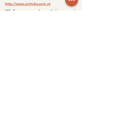
http://www.archebauern.at
Wir freuen uns
auf eure Anfragen und
Rückmeldungen
INFORMIERT
BLEIBEN
Gerne werden wir Sie auch in Zukunft über unsere
kulinarischen Aktivitäten informieren!
Email
ANMELDEN