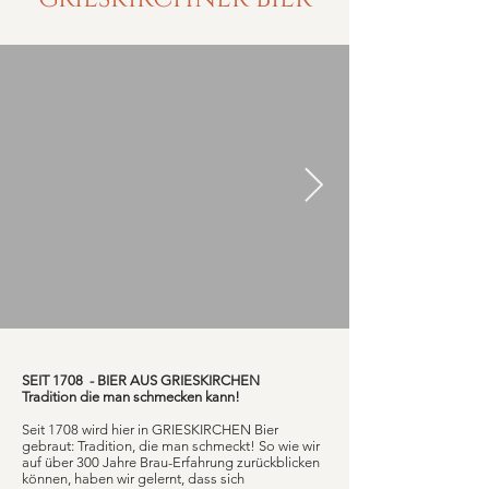
DETAILS
DETAILS
DETAILS
DETAILS
DETAILS
DETAILS
DETAILS
DETAILS
DETAILS
DETAILS
DETAILS
DETAILS
DETAILS
DETAILS
DETAILS
DETAILS
DETAILS
DETAILS
DETAILS
DETAILS
DETAILS
DETAILS
DETAILS
DETAILS
DETAILS
DETAILS
DETAILS
DETAILS
DETAILS
DETAILS
DETAILS
DETAILS
SEIT 1708 - BIER AUS GRIESKIRCHEN
Tradition die man schmecken kann!
Seit 1708 wird hier in GRIESKIRCHEN Bier
gebraut: Tradition, die man schmeckt! So wie wir
auf über 300 Jahre Brau-Erfahrung zurückblicken
können, haben wir gelernt, dass sich