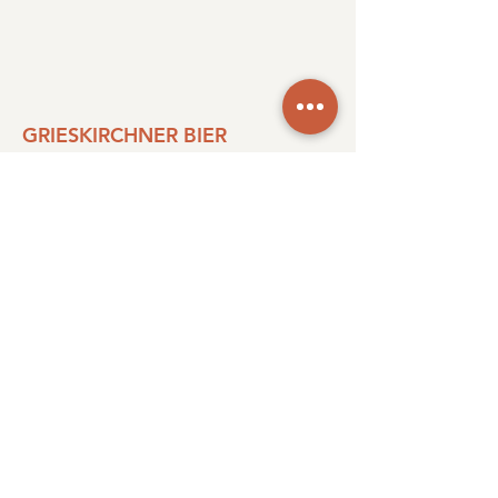
GRIESKIRCHNER BIER
GRIESKIRCHEN / OÖ
Kontakt
Stadtpl. 14, 4710 Grieskirchen,
Österreich
Telefon
+43 7248 6070
Mail
office@grieskirchner.at
http://grieskirchner.at
Wir freuen uns
auf eure Anfragen und
Rückmeldungen