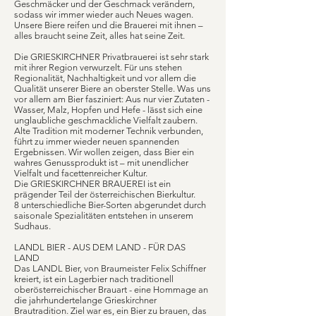
Geschmäcker und der Geschmack verändern,
sodass wir immer wieder auch Neues wagen.
Unsere Biere reifen und die Brauerei mit ihnen –
alles braucht seine Zeit, alles hat seine Zeit.
Die GRIESKIRCHNER Privatbrauerei ist sehr stark
mit ihrer Region verwurzelt. Für uns stehen
Regionalität, Nachhaltigkeit und vor allem die
Qualität unserer Biere an oberster Stelle. Was uns
vor allem am Bier fasziniert: Aus nur vier Zutaten -
Wasser, Malz, Hopfen und Hefe - lässt sich eine
unglaubliche geschmackliche Vielfalt zaubern.
Alte Tradition mit moderner Technik verbunden,
führt zu immer wieder neuen spannenden
Ergebnissen. Wir wollen zeigen, dass Bier ein
wahres Genussprodukt ist – mit unendlicher
Vielfalt und facettenreicher Kultur.
Die GRIESKIRCHNER BRAUEREI ist ein
prägender Teil der österreichischen Bierkultur.
8 unterschiedliche Bier-Sorten abgerundet durch
saisonale Spezialitäten entstehen in unserem
Sudhaus.
LANDL BIER - AUS DEM LAND - FÜR DAS
LAND
Das LANDL Bier, von Braumeister Felix Schiffner
kreiert, ist ein Lagerbier nach traditionell
oberösterreichischer Brauart - eine Hommage an
die jahrhundertelange Grieskirchner
Brautradition. Ziel war es, ein Bier zu brauen, das