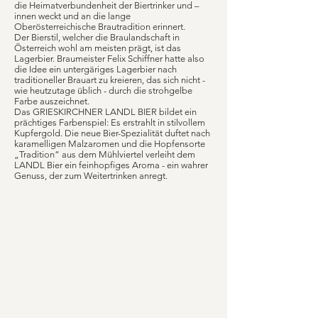
die Heimatverbundenheit der Biertrinker und –
innen weckt und an die lange
Oberösterreichische Brautradition erinnert.
Der Bierstil, welcher die Braulandschaft in
Österreich wohl am meisten prägt, ist das
Lagerbier. Braumeister Felix Schiffner hatte also
die Idee ein untergäriges Lagerbier nach
traditioneller Brauart zu kreieren, das sich nicht -
wie heutzutage üblich - durch die strohgelbe
Farbe auszeichnet.
Das GRIESKIRCHNER LANDL BIER bildet ein
prächtiges Farbenspiel: Es erstrahlt in stilvollem
Kupfergold. Die neue Bier-Spezialität duftet nach
karamelligen Malzaromen und die Hopfensorte
„Tradition“ aus dem Mühlviertel verleiht dem
LANDL Bier ein feinhopfiges Aroma - ein wahrer
Genuss, der zum Weitertrinken anregt.