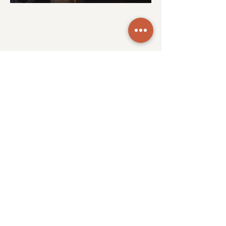
INFORMIERT
BLEIBEN
Gerne werden wir Sie auch in Zukunft über unsere
kulinarischen Aktivitäten informieren!
Email
ANMELDEN
ALPINAE CULINAR
ALPINE GENUSSKULTUR
TRAKTOR 41