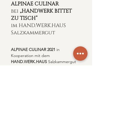
ALPINAE CULINAR
bei 
„HANDWERK BITTET 
ZU TISCH” 
im HAND.WERK.HAUS 
Salzkammergut
ALPINAE CULINAR 2021
 in 
Kooperation mit dem 
HAND.WERK.HAUS
 Salzkammergut  
Motto: 
„HANDWERK BITTET ZU 
TISCH”
 im Schloss 
NEUWILDENSTEIN / Bad Goisern.
Eingeladen sind österreichweit alle 
Produzenten im thematischen 
Naheverhältnis zu 
LANDWIRTSCHAFT, KULINARIK, 
GASTRONOMIE & TISCHKULTUR
VERANSTALTUNGSDAUER