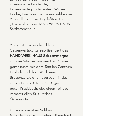
interessierte Landwirte, 
Lebensmittelproduzenten, Winzer, 
Köche, Gastronomen sowie zahlreiche 
Aussteller zum weit gefaßten Thema 
„Tischkultur” ins HAND.WERK.HAUS  
Salzkammergut.
Als  Zentrum handwerklicher 
Gegenwartskultur repräsentiert das 
HAND.WERK.HAUS Salzkammergut
im oberösterreichischen Bad Goisern 
gemeinsam mit dem Textilen Zentrum 
Haslach und dem Werkraum 
Bregenzerwald, eingetragen in das 
internationale UNESCO-Register 
guter Praxisbesipiele, einen Teil des 
immateriellen Kulturerbes 
Österreichs. 
Untergebracht im Schloss 
Neuwildenstein, der ehemaligen k.u.k 