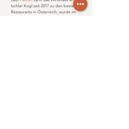
Ischler Kogl seit 2017 zu den besten 
Restaurants in Österreich, wurde im 
Februar 2018  mit 80 Punkten,  2019 
wie auch 2020 mit je 82 Punkten und 
jeweils einer Golden Gabel  
ausgezeichnet. 
Christoph Held - Koch und Wirt vom 
Siriuskogl in Bad Ischl. „am liebsten 
alles selbstgemacht”